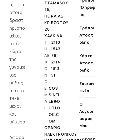
Τρόποι
ΤΣΑΜΑΔΟΥ
α, η
Πληρωμ
35,
οποία
Ής
ΠΕΙΡΑΙΑΣ
δραστ
ΚΡΙΕΖΩΤΟΥ
ηριοπο
Τρόποι
26,
Αποστ
ιείται
ΧΑΛΚΙΔΑ
Τ
2110
Ολής
στον
Η
1543
χώρο
ΛΕ
76 |
Κόστη
της
Φ
2114
Αποστ
γυναικε
Ω
1813
Ολής
ίας
Ν
51
Ο
μόδας
Επικοιν
E
COS
από το
Ωνία
M
SINEL
1978
A
LE@O
Ο
μέχρι
IL
UTLO
Λογαρι
και
:
OK.C
Ασμός
OM
σήμερα
Μου
ΩΡΑΡΙΟ
.
ΗΛΕΚΤΡΟΝΙΚΟΥ
Αφορά
Καταστ