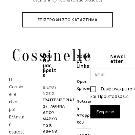
Click the
icons to add products
ΕΠΙΣΤΡΟΦΉ ΣΤΟ ΚΑΤΆΣΤΗΜΑ
Που
Χρήσι
Newsl
θα
μα
etter
μας
Links
βρείτ
ε
Η
Όροι
Cossin
ΔΙΕΥΘΥ
Συμφωνώ με το
Χρήσης
ΝΣΕΙΣ
elle
και Προϋποθέσεις
ΕΥΑΓΓΕΛΙΣΤΡΙΑΣ
είναι
Πολιτικ
27, ΑΘΗΝΑ
Ή
μια
Εγγραφή
ΑΓΙΟΥ
Απορρή
Ελληνικ
ΜΑΡΚΟ
Του
ή
Υ 28,
εταιρεί
ΑΘΗΝΑ