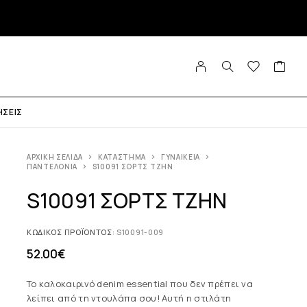
ΉΣΕΙΣ
ΑΡΧΙΚΉ ΣΕΛΊΔΑ
ΚΑΤΆΣΤΗΜΑ
ΓΥΝΑΙΚΕΊΑ
ΠΑΝΤΕΛΌΝΙΑ
S10091 ΣΟΡΤΣ ΤΖΗΝ
S10091 ΣΟΡΤΣ ΤΖΗΝ
ΚΩΔΙΚΌΣ ΠΡΟΪΌΝΤΟΣ:
S10091-009
52.00
€
Το καλοκαιρινό denim essential που δεν πρέπει να
λείπει από τη ντουλάπα σου! Αυτή η στιλάτη