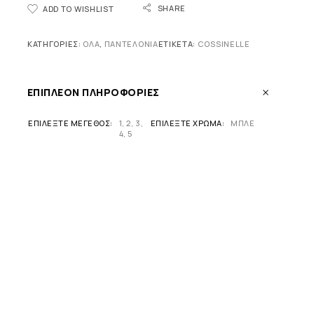
SHARE
ADD TO WISHLIST
ΚΑΤΗΓΟΡΊΕΣ:
ΟΛΑ
,
ΠΑΝΤΕΛΌΝΙΑ
ΕΤΙΚΈΤΑ:
COSSINELLE
ΕΠΙΠΛΈΟΝ ΠΛΗΡΟΦΟΡΊΕΣ
ΕΠΙΛΈΞΤΕ ΜΈΓΕΘΟΣ
1
,
2
,
3
,
ΕΠΙΛΈΞΤΕ ΧΡΏΜΑ
ΜΠΛΕ
4
,
5