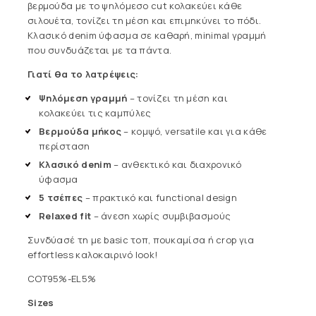
βερμούδα με το ψηλόμεσο cut κολακεύει κάθε
σιλουέτα, τονίζει τη μέση και επιμηκύνει το πόδι.
Κλασικό denim ύφασμα σε καθαρή, minimal γραμμή
που συνδυάζεται με τα πάντα.
Γιατί θα το λατρέψεις:
Ψηλόμεση γραμμή
– τονίζει τη μέση και
κολακεύει τις καμπύλες
Βερμούδα μήκος
– κομψό, versatile και για κάθε
περίσταση
Κλασικό denim
– ανθεκτικό και διαχρονικό
ύφασμα
5 τσέπες
– πρακτικό και functional design
Relaxed fit
– άνεση χωρίς συμβιβασμούς
Συνδύασέ τη με basic τοπ, πουκαμίσα ή crop για
effortless καλοκαιρινό look!
COT95%-EL5%
Sizes