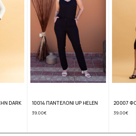
ΖΗΝ DARK
10014 ΠΑΝΤΕΛΟΝΙ UP HELEN
20007 ΦΟ
39.00
€
39.00
€