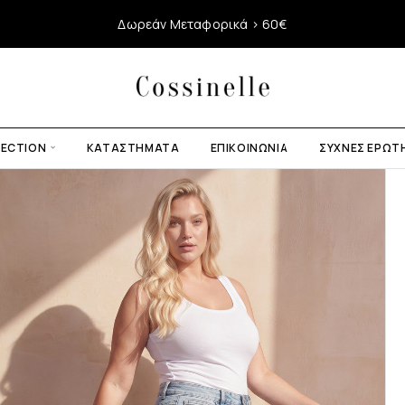
Δωρεάν Μεταφορικά > 60€
LECTION
ΚΑΤΑΣΤΉΜΑΤΑ
ΕΠΙΚΟΙΝΩΝΊΑ
ΣΥΧΝΈΣ ΕΡΩΤ