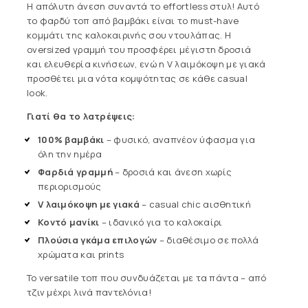
Η απόλυτη άνεση συναντά το effortless στυλ! Αυτό
το φαρδύ τοπ από βαμβάκι είναι το must-have
κομμάτι της καλοκαιρινής σου ντουλάπας. Η
oversized γραμμή του προσφέρει μέγιστη δροσιά
και ελευθερία κινήσεων, ενώ η V λαιμόκοψη με γιακά
προσθέτει μια νότα κομψότητας σε κάθε casual
look.
Γιατί θα το λατρέψεις:
100% βαμβάκι
– φυσικό, αναπνέον ύφασμα για
όλη την ημέρα
Φαρδιά γραμμή
– δροσιά και άνεση χωρίς
περιορισμούς
V λαιμόκοψη με γιακά
– casual chic αισθητική
Κοντό μανίκι
– ιδανικό για το καλοκαίρι
Πλούσια γκάμα επιλογών
– διαθέσιμο σε πολλά
χρώματα και prints
Το versatile τοπ που συνδυάζεται με τα πάντα – από
τζιν μέχρι λινά παντελόνια!