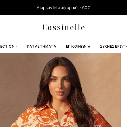
Δωρεάν Μεταφορικά > 60€
LECTION
ΚΑΤΑΣΤΉΜΑΤΑ
ΕΠΙΚΟΙΝΩΝΊΑ
ΣΥΧΝΈΣ ΕΡΩΤ