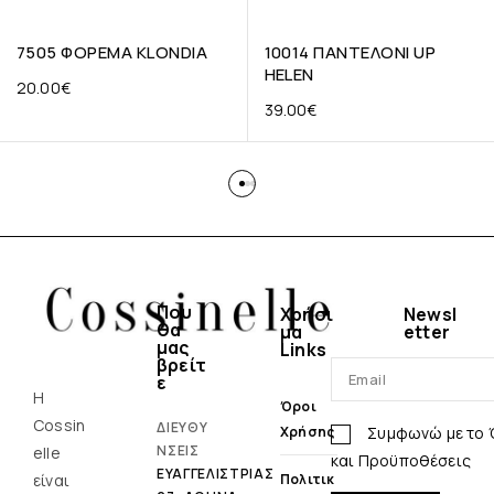
7505 ΦΟΡΕΜΑ KLONDIA
10014 ΠΑΝΤΕΛΟΝΙ UP
HELEN
20.00
€
39.00
€
Που
Χρήσι
Newsl
θα
μα
etter
μας
Links
βρείτ
ε
Η
Όροι
Cossin
ΔΙΕΥΘΥ
Συμφωνώ με το
Χρήσης
ΝΣΕΙΣ
elle
και Προϋποθέσεις
ΕΥΑΓΓΕΛΙΣΤΡΙΑΣ
είναι
Πολιτικ