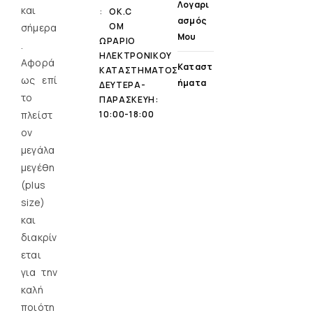
Λογαρι
και
:
OK.C
Ασμός
OM
σήμερα
Μου
ΩΡΑΡΙΟ
.
ΗΛΕΚΤΡΟΝΙΚΟΥ
Αφορά
Καταστ
ΚΑΤΑΣΤΗΜΑΤΟΣ
ως επί
Ήματα
ΔΕΥΤΕΡΑ-
τo
ΠΑΡΑΣΚΕΥΗ:
πλείστ
10:00-18:00
ον
μεγάλα
μεγέθη
(plus
size)
και
διακρίν
εται
για την
καλή
ποιότη