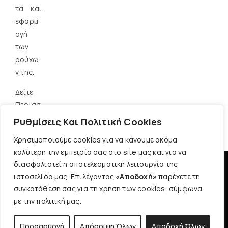
τα και
εφαρμ
ογή
των
ρούχω
ν της.
Δείτε
Περισσ
ότερα
Ρυθμίσεις Και Πολιτική Cookies
Χρησιμοποιούμε cookies για να κάνουμε ακόμα
καλύτερη την εμπειρία σας στο site μας και για να
διασφαλιστεί η αποτελεσματική λειτουργία της
ιστοσελίδα μας. Επιλέγοντας
«Αποδοχή»
παρέχετε τη
Cossinelle © Copyright 2025 | All Rights Reserved | Plus Size -
συγκατάθεση σας για τη χρήση των cookies, σύμφωνα
Παντελόνια - Μπλούζες - Πουκάμισα - Σακάκια | Αρ. Γ.Ε.ΜΗ.:
με την πολιτική μας.
13944150300
Προσαρμογή
Απόρριψη Όλων
Αποδοχή Όλων