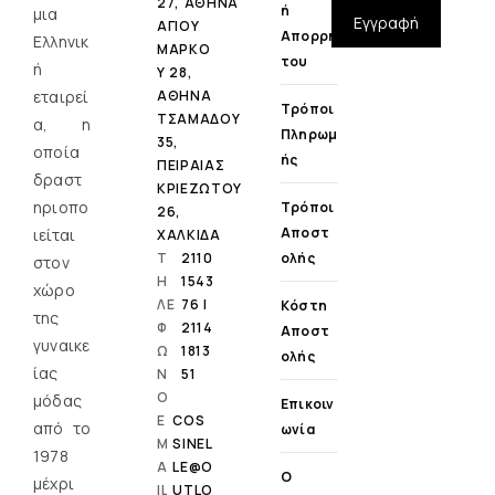
27, ΑΘΗΝΑ
Ή
μια
Εγγραφή
ΑΓΙΟΥ
Απορρή
Ελληνικ
ΜΑΡΚΟ
Του
ή
Υ 28,
εταιρεί
ΑΘΗΝΑ
Τρόποι
ΤΣΑΜΑΔΟΥ
α, η
Πληρωμ
35,
οποία
Ής
ΠΕΙΡΑΙΑΣ
δραστ
ΚΡΙΕΖΩΤΟΥ
ηριοπο
Τρόποι
26,
Αποστ
ιείται
ΧΑΛΚΙΔΑ
Τ
2110
Ολής
στον
Η
1543
χώρο
ΛΕ
76 |
Κόστη
της
Φ
2114
Αποστ
γυναικε
Ω
1813
Ολής
ίας
Ν
51
Ο
μόδας
Επικοιν
E
COS
από το
Ωνία
M
SINEL
1978
A
LE@O
Ο
μέχρι
IL
UTLO