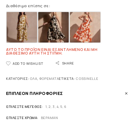
Διαθέσιμο επίσης σε:
ΑΥΤΌ ΤΟ ΠΡΟΪΌΝ ΕΊΝΑΙ ΕΞΑΝΤΛΗΜΈΝΟ ΚΑΙ ΜΉ
ΔΙΑΘΈΣΙΜΟ ΑΥΤΉ ΤΗ ΣΤΙΓΜΉ.
SHARE
ADD TO WISHLIST
ΚΑΤΗΓΟΡΊΕΣ:
ΟΛΑ
,
ΦΟΡΈΜΑΤΑ
ΕΤΙΚΈΤΑ:
COSSINELLE
ΕΠΙΠΛΈΟΝ ΠΛΗΡΟΦΟΡΊΕΣ
ΕΠΙΛΈΞΤΕ ΜΈΓΕΘΟΣ
1
,
2
,
3
,
4
,
5
,
6
ΕΠΙΛΈΞΤΕ ΧΡΏΜΑ
ΒΕΡΑΜΑΝ