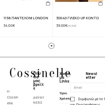
1158 ΠΑΝΤΕΛΟΝΙ LONDON
30040 ΓΙΛΕΚΟ UP KONTO
34.00
€
39.00
€
68.00
€
Που
Χρήσι
Newsl
θα
μα
etter
μας
Links
βρείτ
ε
Η
Όροι
Cossin
ΔΙΕΥΘΥ
Συμφωνώ με το
Χρήσης
ΝΣΕΙΣ
elle
και Προϋποθέσεις