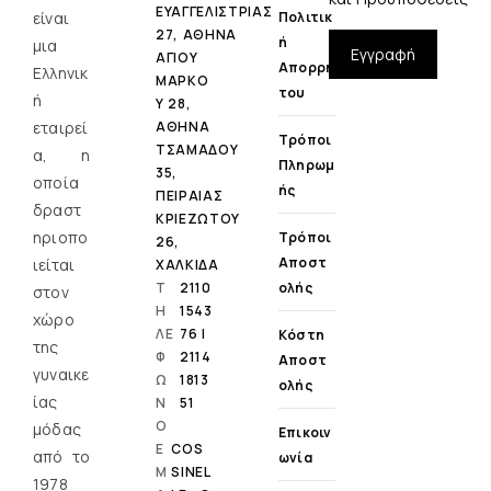
ΕΥΑΓΓΕΛΙΣΤΡΙΑΣ
είναι
Πολιτικ
27, ΑΘΗΝΑ
Ή
μια
Εγγραφή
ΑΓΙΟΥ
Απορρή
Ελληνικ
ΜΑΡΚΟ
Του
ή
Υ 28,
εταιρεί
ΑΘΗΝΑ
Τρόποι
ΤΣΑΜΑΔΟΥ
α, η
Πληρωμ
35,
οποία
Ής
ΠΕΙΡΑΙΑΣ
δραστ
ΚΡΙΕΖΩΤΟΥ
ηριοπο
Τρόποι
26,
Αποστ
ιείται
ΧΑΛΚΙΔΑ
Τ
2110
Ολής
στον
Η
1543
χώρο
ΛΕ
76 |
Κόστη
της
Φ
2114
Αποστ
γυναικε
Ω
1813
Ολής
ίας
Ν
51
Ο
μόδας
Επικοιν
E
COS
από το
Ωνία
M
SINEL
1978