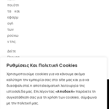
ποιότη
τα και
εφαρμ
ογή
των
ρούχω
ν της.
Δείτε
Περισσ
ότερα
Ρυθμίσεις Και Πολιτική Cookies
Χρησιμοποιούμε cookies για να κάνουμε ακόμα
καλύτερη την εμπειρία σας στο site μας και για να
διασφαλιστεί η αποτελεσματική λειτουργία της
ιστοσελίδα μας. Επιλέγοντας
«Αποδοχή»
παρέχετε τη
Cossinelle © Copyright 2025 | All Rights Reserved | Plus Size -
συγκατάθεση σας για τη χρήση των cookies, σύμφωνα
Παντελόνια - Μπλούζες - Πουκάμισα - Σακάκια | Αρ. Γ.Ε.ΜΗ.:
με την πολιτική μας.
13944150300