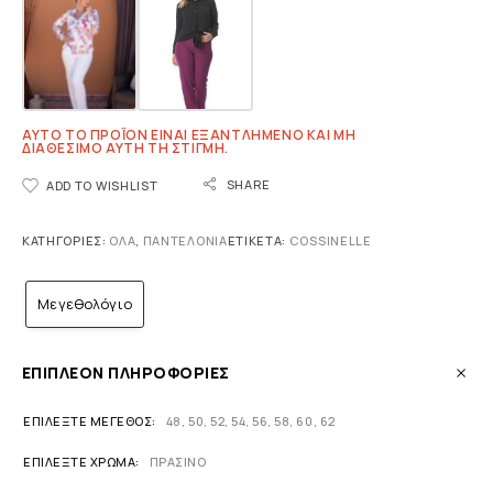
ΑΥΤΌ ΤΟ ΠΡΟΪΌΝ ΕΊΝΑΙ ΕΞΑΝΤΛΗΜΈΝΟ ΚΑΙ ΜΉ
ΔΙΑΘΈΣΙΜΟ ΑΥΤΉ ΤΗ ΣΤΙΓΜΉ.
SHARE
ADD TO WISHLIST
ΚΑΤΗΓΟΡΊΕΣ:
ΟΛΑ
,
ΠΑΝΤΕΛΌΝΙΑ
ΕΤΙΚΈΤΑ:
COSSINELLE
Μεγεθολόγιο
ΕΠΙΠΛΈΟΝ ΠΛΗΡΟΦΟΡΊΕΣ
ΕΠΙΛΈΞΤΕ ΜΈΓΕΘΟΣ
48
,
50
,
52
,
54
,
56
,
58
,
60
,
62
ΕΠΙΛΈΞΤΕ ΧΡΏΜΑ
ΠΡΑΣΙΝΟ