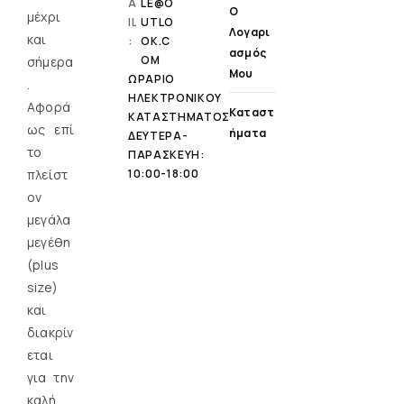
A
LE@O
Ο
μέχρι
IL
UTLO
Λογαρι
και
:
OK.C
Ασμός
OM
σήμερα
Μου
ΩΡΑΡΙΟ
.
ΗΛΕΚΤΡΟΝΙΚΟΥ
Αφορά
Καταστ
ΚΑΤΑΣΤΗΜΑΤΟΣ
ως επί
Ήματα
ΔΕΥΤΕΡΑ-
τo
ΠΑΡΑΣΚΕΥΗ:
πλείστ
10:00-18:00
ον
μεγάλα
μεγέθη
(plus
size)
και
διακρίν
εται
για την
καλή