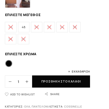
ΕΠΙΛΈΞΤΕ ΜΈΓΕΘΟΣ
46
48
50
52
54
56
58
60
ΕΠΙΛΈΞΤΕ ΧΡΏΜΑ
ΕΚΚΑΘΆΡΙΣΗ
ΠΡΟΣΘΉΚΗ ΣΤΟ ΚΑΛΆΘΙ
SHARE
ADD TO WISHLIST
ΚΑΤΗΓΟΡΊΕΣ:
ΟΛΑ
,
ΠΑΝΤΕΛΌΝΙΑ
ΕΤΙΚΈΤΑ:
COSSINELLE