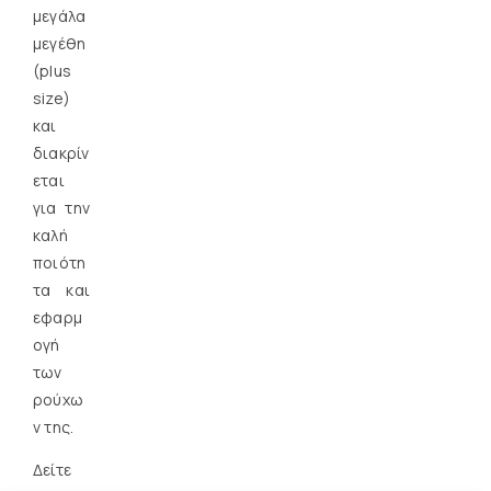
μεγάλα
μεγέθη
(plus
size)
και
διακρίν
εται
για την
καλή
ποιότη
τα και
εφαρμ
ογή
των
ρούχω
ν της.
Δείτε