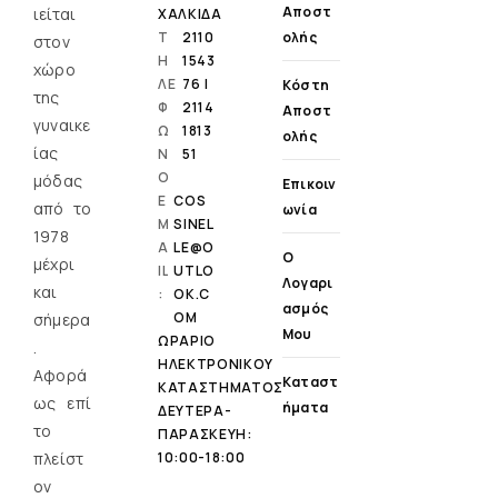
Αποστ
ιείται
ΧΑΛΚΙΔΑ
Τ
2110
Ολής
στον
Η
1543
χώρο
ΛΕ
76 |
Κόστη
της
Φ
2114
Αποστ
γυναικε
Ω
1813
Ολής
ίας
Ν
51
Ο
μόδας
Επικοιν
E
COS
από το
Ωνία
M
SINEL
1978
A
LE@O
Ο
μέχρι
IL
UTLO
Λογαρι
και
:
OK.C
Ασμός
OM
σήμερα
Μου
ΩΡΑΡΙΟ
.
ΗΛΕΚΤΡΟΝΙΚΟΥ
Αφορά
Καταστ
ΚΑΤΑΣΤΗΜΑΤΟΣ
ως επί
Ήματα
ΔΕΥΤΕΡΑ-
τo
ΠΑΡΑΣΚΕΥΗ:
πλείστ
10:00-18:00
ον