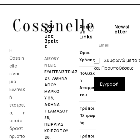
Που
Χρήσι
Newsl
θα
μα
etter
μας
Links
βρείτ
ε
Η
Όροι
Cossin
ΔΙΕΥΘΥ
Συμφωνώ με το
Χρήσης
ΝΣΕΙΣ
elle
και Προϋποθέσεις
ΕΥΑΓΓΕΛΙΣΤΡΙΑΣ
είναι
Πολιτικ
27, ΑΘΗΝΑ
Ή
μια
Εγγραφή
ΑΓΙΟΥ
Απορρή
Ελληνικ
ΜΑΡΚΟ
Του
ή
Υ 28,
εταιρεί
ΑΘΗΝΑ
Τρόποι
ΤΣΑΜΑΔΟΥ
α, η
Πληρωμ
35,
οποία
Ής
ΠΕΙΡΑΙΑΣ
δραστ
ΚΡΙΕΖΩΤΟΥ
ηριοπο
Τρόποι
26,